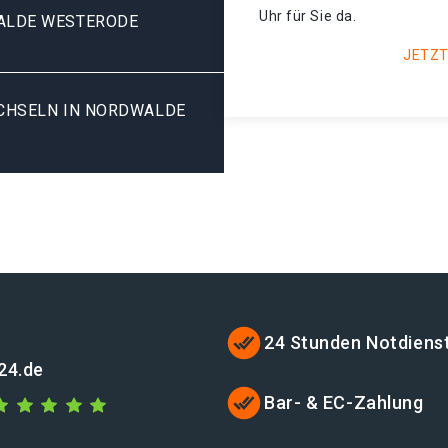
Uhr für Sie da.
ALDE WESTERODE
JETZT
HSELN IN NORDWALDE W
24 Stunden Notdiens
24.de
Bar- & EC-Zahlung