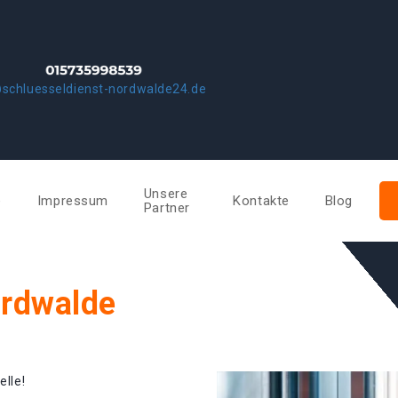
schluesseldienst-nordwalde24.de
Unsere
e
Impressum
Kontakte
Blog
Partner
ordwalde
elle!