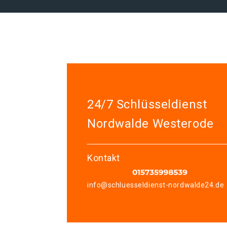
24/7 Schlüsseldienst
Nordwalde Westerode
Kontakt
info@schluesseldienst-nordwalde24.de